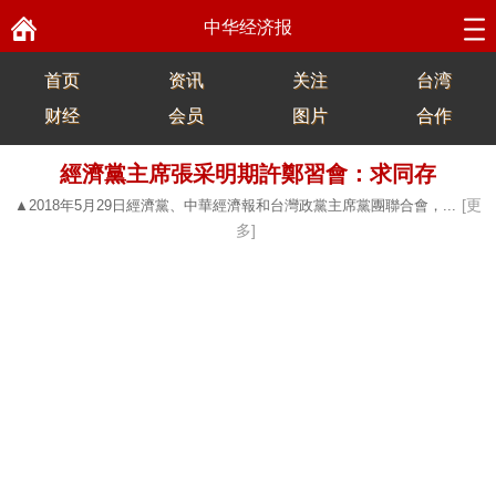
中华经济报
首页
资讯
关注
台湾
财经
会员
图片
合作
經濟黨主席張采明期許鄭習會：求同存
[更
▲2018年5月29日經濟黨、中華經濟報和台灣政黨主席黨團聯合會，...
多]