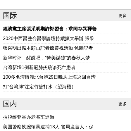
国际
更多
經濟黨主席張采明期許鄭習會：求同存異釋善
2020中西醫整合醫學論壇持續擴大舉辦 張采
張采明出席本願山記者節慶祝活動 勉勵記者
新华时评：醒醒吧，“倚美谋独”的春秋大梦
台湾新增1例新冠肺炎确诊死亡患者
100多名滞留湖北台胞29日晚从上海返回台湾
打“台湾牌”注定竹篮打水（望海楼）
国内
更多
拉脱维亚举办老爷车巡游
美国警察铁腕镇暴逮捕13人 警局发言人：保