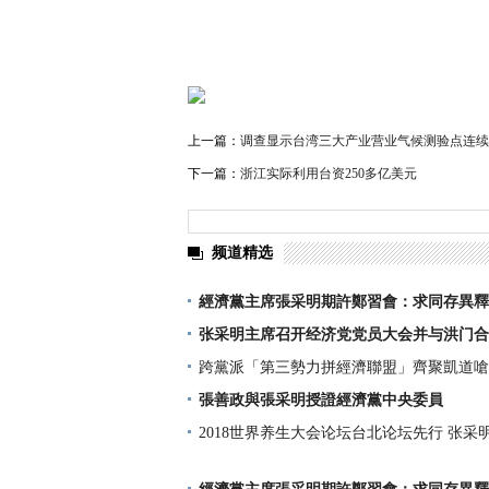
上一篇：
调查显示台湾三大产业营业气候测验点连续
下一篇：
浙江实际利用台资250多亿美元
频道精选
經濟黨主席張采明期許鄭習會：求同存異釋
张采明主席召开经济党党员大会并与洪门合
跨黨派「第三勢力拼經濟聯盟」齊聚凱道嗆
張善政與張采明授證經濟黨中央委員
2018世界养生大会论坛台北论坛先行 张采