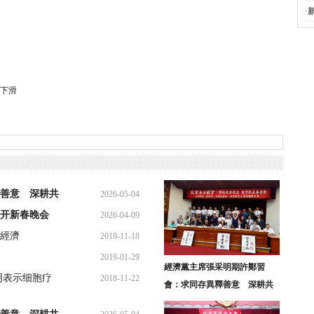
·
下滑
善意 深耕共
2026-05-04
开新春晚会
2026-04-09
16:40:59
經濟
2019-11-18
21:40:43
2019-01-29
15:30:01
經濟黨主席張采明期許鄭習
明表示细胞疗
2018-11-22
12:46:36
會：求同存異釋善意 深耕共
11:35:41