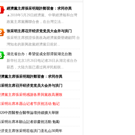
經濟黨主席張采明期許鄭習會：求同存異
▲2018年5月29日經濟黨、中華經濟報和台灣
政黨主席黨團聯合會，在台灣立法...
张采明主席召开经济党党员大会并与洪门
張采明主席授證張善政為經濟黨榮譽總顧問 台
灣知名的新興政黨經濟黨日前於...
湖北省台办：希望促成全部滞留湖北台胞
新华社北京3月26日电记者26日从湖北省台办
获悉，大陆方面已通过两岸民航联...
經濟黨主席張采明期許鄭習會：求同存異
张采明主席召开经济党党员大会并与洪门
經濟黨主席張采明感謝各界與黨政高層致
张采明出席本愿山记者节庆祝活动 勉记
2020中西醫整合醫學論壇持續擴大舉辦
張采明出席本願山記者節慶祝活動 勉勵
经济党主席张采明莅临洪门圣礼山30周年