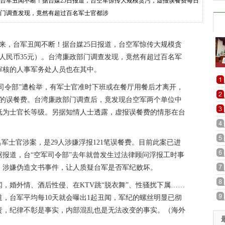
，台军丑闻不断！据台媒25日报道，台空军惊传大规模贪污，虚报误餐费每日
政部门调查发现，竟然有超过百名军士官都涉
来，台军丑闻不断！据台媒25日报道，台空军惊传大规模贪
合人民币35元）。台湾廉政部门调查发现，竟然有超过百名军
审核的人事军务处人员也在其中。
司令部”遭检举，有军士官准时下班或在餐厅用餐后才离开，
元的误餐费。台湾廉政部门调查后，竟发现台空军两个单位中
低为士官长等级。另据知情人士透露，虚报误餐费的情形在台
士官涉案，是29人涉嫌浮报121笔误餐费。目前此案已进
报道，台“空军司令部”去年就曾发生过法律顾问浮报工时事
、涉嫌伪造文书事件，让人质疑台军是否军纪败坏。
婚外情、酒后性侵、在KTV跳“脱衣舞”、性骚扰下属……
，台军平均每10天就会曝出1起丑闻，军纪的螺丝明显已彻
责，纪律不彰是事实，内部混乱也是无法改变的事实。（海外