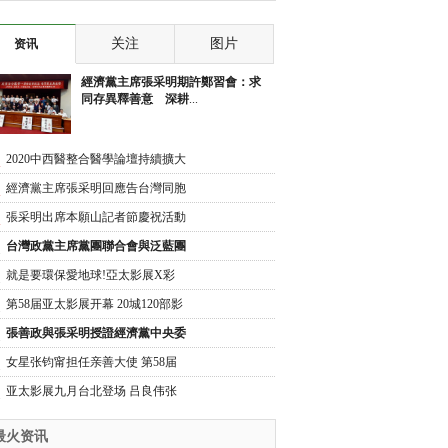
庆祝活动 勉记
慶祝活動 勉勵
关注
图片
资讯
經濟黨主席張采明期許鄭習會：求
同存異釋善意 深耕
...
2020中西醫整合醫學論壇持續擴大
舉辦 張采明呼籲
經濟黨主席張采明回應告台灣同胞
書40週年43個台
張采明出席本願山記者節慶祝活動
勉勵記者書寫歷
台灣政黨主席黨團聯合會與泛藍團
體 在中正紀念堂
就是要環保愛地球!亞太影展X彩
石珠寶聯手打造綠
第58届亚太影展开幕 20城120部影
片参展
張善政與張采明授證經濟黨中央委
員
女星张钧甯担任亲善大使 第58届
亚太影展颁奖典礼
亚太影展九月台北登场 吕良伟张
敏共襄盛举
最火资讯