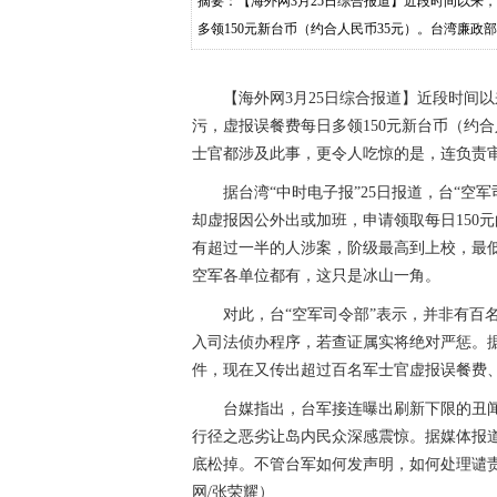
摘要：【海外网3月25日综合报道】近段时间以来
多领150元新台币（约合人民币35元）。台湾廉
【海外网3月25日综合报道】近段时间以
污，虚报误餐费每日多领150元新台币（约
士官都涉及此事，更令人吃惊的是，连负责
据台湾“中时电子报”25日报道，台“空军
却虚报因公外出或加班，申请领取每日150
有超过一半的人涉案，阶级最高到上校，最
空军各单位都有，这只是冰山一角。
对此，台“空军司令部”表示，并非有百名军
入司法侦办程序，若查证属实将绝对严惩。据
件，现在又传出超过百名军士官虚报误餐费
台媒指出，台军接连曝出刷新下限的丑闻，
行径之恶劣让岛内民众深感震惊。据媒体报道
底松掉。不管台军如何发声明，如何处理谴
网/张荣耀）