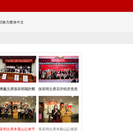
切换为繁体中文
濟黨主席張采明期許鄭
张采明主席召开经济党党
習會：求同存
员大会并与洪
采明出席本愿山记者节
張采明出席本願山記者節