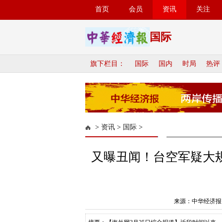
首页
会员
资讯
关注
国际
旗下栏目：
国际
国内
时局
热评
>
资讯
>
国际
>
又曝丑闻！台空军疑大
来源：中华经济报 作者