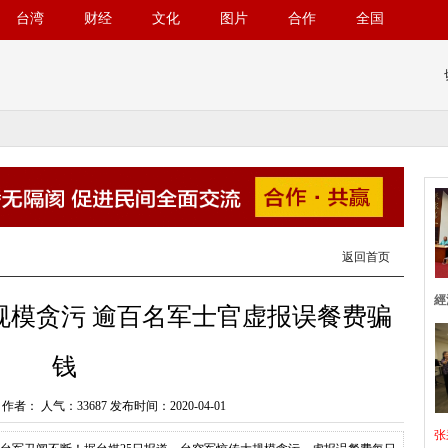
台湾
财经
文化
图片
合作
全国
返回首页
經
规模贪污 逾百名军士官虚报误餐费骗
钱
： 人气：33687 发布时间：2020-04-01
张