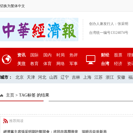
切换为繁体中文
创办人兼发行人：张采明
台湾统一编号13124074号
资讯
国际
国内
时局
热评
财经
股票
理
关注
教育
体育
网络
军事
台湾
经济
资
城市：
北京
天津
河北
山西
辽宁
吉林
上海
江苏
浙江
安徽
福
主页
> TAG标签 的结果
推荐阅读
經濟黨主席張采明期許鄭習會：求同存異釋善意 深耕共益造新局