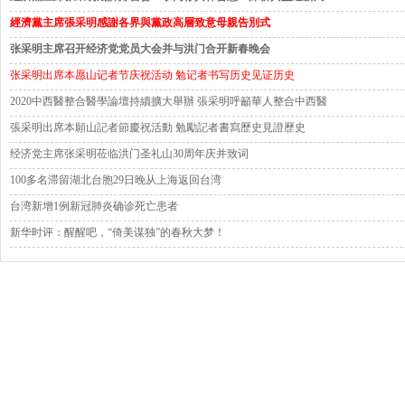
經濟黨主席張采明感謝各界與黨政高層致意母親告別式
张采明主席召开经济党党员大会并与洪门合开新春晚会
张采明出席本愿山记者节庆祝活动 勉记者书写历史见证历史
2020中西醫整合醫學論壇持續擴大舉辦 張采明呼籲華人整合中西醫
張采明出席本願山記者節慶祝活動 勉勵記者書寫歷史見證歷史
经济党主席张采明莅临洪门圣礼山30周年庆并致词
100多名滞留湖北台胞29日晚从上海返回台湾
台湾新增1例新冠肺炎确诊死亡患者
新华时评：醒醒吧，“倚美谋独”的春秋大梦！