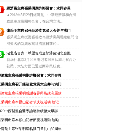
經濟黨主席張采明期許鄭習會：求同存異
▲2018年5月29日經濟黨、中華經濟報和台灣
政黨主席黨團聯合會，在台灣立法...
张采明主席召开经济党党员大会并与洪门
張采明主席授證張善政為經濟黨榮譽總顧問 台
灣知名的新興政黨經濟黨日前於...
湖北省台办：希望促成全部滞留湖北台胞
新华社北京3月26日电记者26日从湖北省台办
获悉，大陆方面已通过两岸民航联...
經濟黨主席張采明期許鄭習會：求同存異
张采明主席召开经济党党员大会并与洪门
經濟黨主席張采明感謝各界與黨政高層致
张采明出席本愿山记者节庆祝活动 勉记
2020中西醫整合醫學論壇持續擴大舉辦
張采明出席本願山記者節慶祝活動 勉勵
经济党主席张采明莅临洪门圣礼山30周年