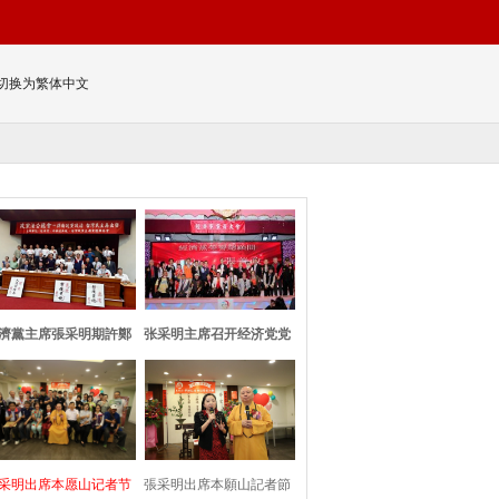
切换为繁体中文
濟黨主席張采明期許鄭
张采明主席召开经济党党
習會：求同存
员大会并与洪
采明出席本愿山记者节
張采明出席本願山記者節