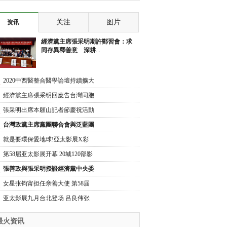
庆祝活动 勉记
慶祝活動 勉勵
关注
图片
资讯
經濟黨主席張采明期許鄭習會：求
同存異釋善意 深耕
...
2020中西醫整合醫學論壇持續擴大
舉辦 張采明呼籲
經濟黨主席張采明回應告台灣同胞
書40週年43個台
張采明出席本願山記者節慶祝活動
勉勵記者書寫歷
台灣政黨主席黨團聯合會與泛藍團
體 在中正紀念堂
就是要環保愛地球!亞太影展X彩
石珠寶聯手打造綠
第58届亚太影展开幕 20城120部影
片参展
張善政與張采明授證經濟黨中央委
員
女星张钧甯担任亲善大使 第58届
亚太影展颁奖典礼
亚太影展九月台北登场 吕良伟张
敏共襄盛举
最火资讯