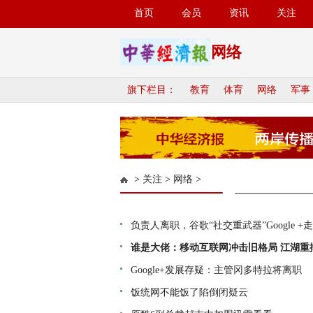
首页
会员
资讯
关注
网络
旗下栏目：
教育
体育
网络
军事
>
关注
>
网络
>
负责人离职，谷歌“社交重武器”Google +
谁是大佬：移动互联网冲击旧格局 江湖重
Google+发展存疑：主管冈多特拉将离职
饭统网不能饭了陷倒闭疑云