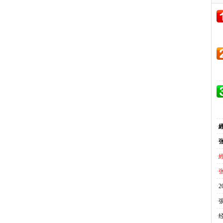
·
·
·
·
·
·
·